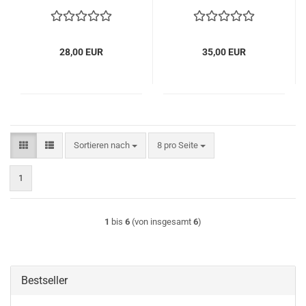
28,00 EUR
35,00 EUR
Sortieren nach
pro Seite
Sortieren nach
8 pro Seite
1
1
bis
6
(von insgesamt
6
)
Bestseller