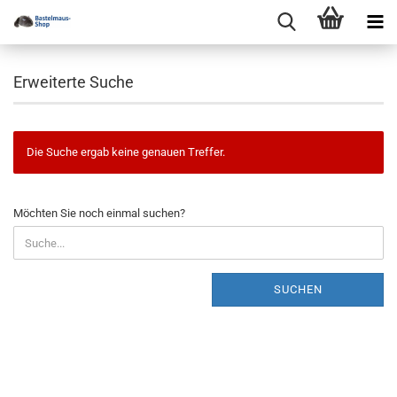
Erweiterte Suche
Die Suche ergab keine genauen Treffer.
MÖCHTEN
Möchten Sie noch einmal suchen?
SIE
NOCH
EINMAL
SUCHEN?
SUCHEN