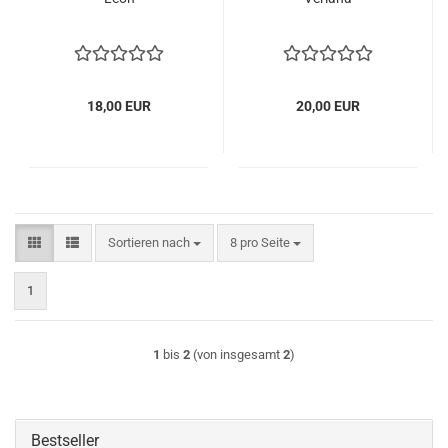
18,00 EUR
20,00 EUR
Sortieren nach
pro Seite
Sortieren nach
8 pro Seite
1
1
bis
2
(von insgesamt
2
)
Bestseller