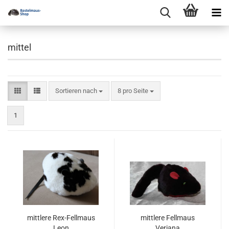
mittel
Sortieren nach
pro Seite
Sortieren nach
8 pro Seite
1
mittlere Rex-Fellmaus
mittlere Fellmaus
Leon
Veriana