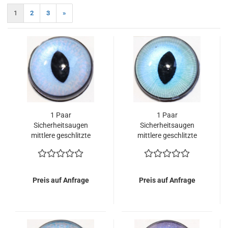
1
2
3
»
1 Paar
1 Paar
Sicherheitsaugen
Sicherheitsaugen
mittlere geschlitzte
mittlere geschlitzte
Pupillen zartblau
Pupillen türkisblau
schimmernd
schimmernd
verschiedenfarbige Iris
verschiedenfarbige Iris
Preis auf Anfrage
Preis auf Anfrage