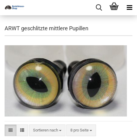
ARWT geschlitzte mittlere Pupillen
Sortieren nach
pro Seite
Sortieren nach
8 pro Seite