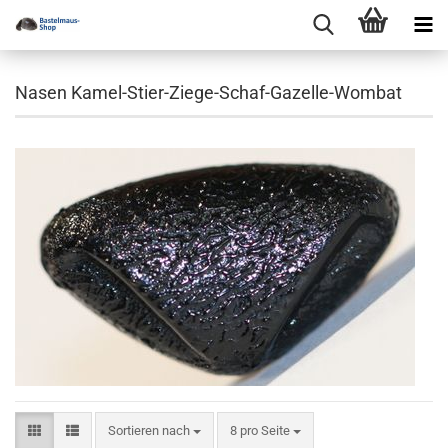
Nasen Kamel-Stier-Ziege-Schaf-Gazelle-Wombat
Sortieren nach
pro Seite
Sortieren nach
8 pro Seite