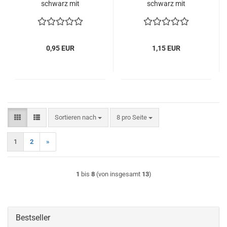
schwarz mit
schwarz mit
Sicherheitsscheibe
Sicherheitsscheibe
0,95 EUR
1,15 EUR
Sortieren nach
pro Seite
Sortieren nach
8 pro Seite
1
2
»
1
bis
8
(von insgesamt
13
)
Bestseller