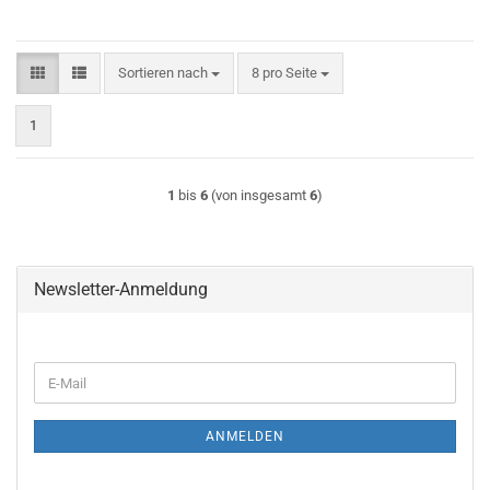
Sortieren nach
pro Seite
Sortieren nach
8 pro Seite
1
1
bis
6
(von insgesamt
6
)
Newsletter-Anmeldung
WEITER
E-
ZUR
Mail
NEWSLETTER-
ANMELDUNG
ANMELDEN