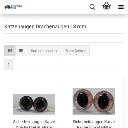
Katzenaugen Drachenaugen 18 mm
Sortieren nach
pro Seite
Sortieren nach
8 pro Seite
1
Sicherheitsaugen Katze
Sicherheitsaugen Katze
Drache Unikat Mirror
Drache Unikat Glitter