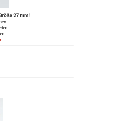
 Größe 27 mm!
rben
rien
ben
n