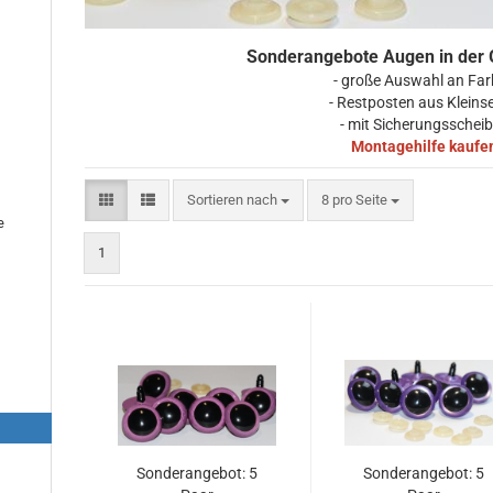
Sonderangebote Augen in der
- große Auswahl an Fa
- Restposten aus Kleinse
- mit Sicherungsschei
Montagehilfe kaufe
Sortieren nach
pro Seite
Sortieren nach
8 pro Seite
e
1
Sonderangebot: 5
Sonderangebot: 5