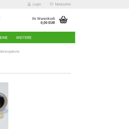
Login
Merkzettel
n
Ihr Warenkorb
0,00 EUR
EINE
WEITERE
derangebote
n