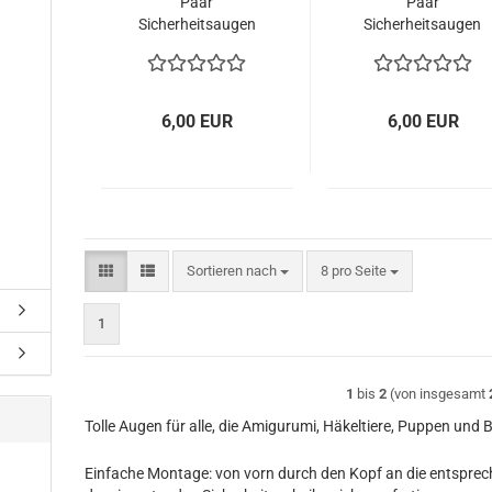
Paar
Paar
Sicherheitsaugen
Sicherheitsaugen
27 mm
violett metallic 27
mm
6,00 EUR
6,00 EUR
Sortieren nach
pro Seite
Sortieren nach
8 pro Seite
1
1
bis
2
(von insgesamt
Tolle Augen für alle, die Amigurumi, Häkeltiere, Puppen und 
Einfache Montage: von vorn durch den Kopf an die entsprech