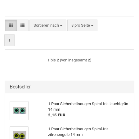
Sortieren nach
pro Seite
Sortieren nach
8 pro Seite
1
1
bis
2
(von insgesamt
2
)
Bestseller
1 Paar Sicherheitsaugen Spiral-Iris leuchtgrün
14 mm
2,15 EUR
1 Paar Sicherheitsaugen Spiral-Iris
zitronengelb 14 mm