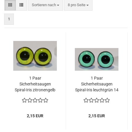
Sortieren nach
pro Seite
Sortieren nach
8 pro Seite
1
1 Paar
1 Paar
Sicherheitsaugen
Sicherheitsaugen
Spiral-Iris zitronengelb
Spiral-Iris leuchtgrün 14
14 mm
mm
2,15 EUR
2,15 EUR