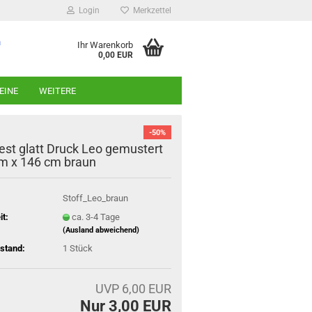
Login
Merkzettel
n
Ihr Warenkorb
0,00 EUR
EINE
WEITERE
-50%
n
rest glatt Druck Leo gemustert
m x 146 cm braun
Stoff_Leo_braun
it:
ca. 3-4 Tage
(Ausland abweichend)
stand:
1
Stück
UVP 6,00 EUR
Nur 3,00 EUR