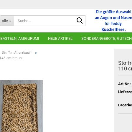
Die größte Auswahl
Suche...
an Augen und Nase
Alle
für Teddy,
Kuscheltiere,
Amigurumi und
BASTELN, AMIGURUMI
NEUE ARTIKEL
SONDERANGEBOTE, GUTSCH
Häkeltiere
Sicherheitsaugen,
»
Stoffe - Abverkauf!
Sicherheitsnasen,
x 146 cm braun
Füllwatte, Wimper
Stoff
und vieles mehr!
110 c
Ab einem Warenwert
von 30 EUR nur 3 EUR
Versand,
Art.Nr.:
ab einem Warenwert
von 50 EUR nur 2 EUR
Lieferze
Versand!
Ab einem Warenwert
Lagerbe
von 75 EUR
versandkostenfrei!